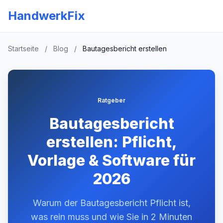
HandwerkFix
Startseite
/
Blog
/
Bautagesbericht erstellen
Ratgeber
Bautagesbericht
erstellen: Pflicht,
Vorlage & Software für
2026
Warum der Bautagesbericht Pflicht ist,
was rein muss und wie Sie in 2 Minuten